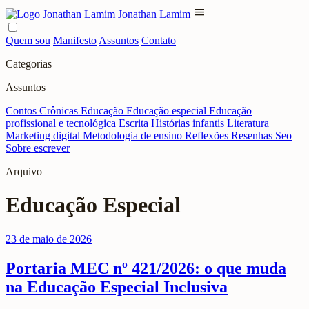
menu
Jonathan Lamim
Quem sou
Manifesto
Assuntos
Contato
Categorias
Assuntos
Contos
Crônicas
Educação
Educação especial
Educação
profissional e tecnológica
Escrita
Histórias infantis
Literatura
Marketing digital
Metodologia de ensino
Reflexões
Resenhas
Seo
Sobre escrever
Arquivo
Educação Especial
23 de maio de 2026
Portaria MEC nº 421/2026: o que muda
na Educação Especial Inclusiva