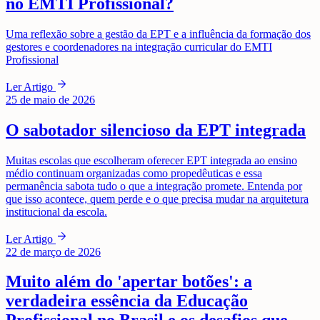
no EMTI Profissional?
Uma reflexão sobre a gestão da EPT e a influência da formação dos
gestores e coordenadores na integração curricular do EMTI
Profissional
arrow_forward
Ler Artigo
25 de maio de 2026
O sabotador silencioso da EPT integrada
Muitas escolas que escolheram oferecer EPT integrada ao ensino
médio continuam organizadas como propedêuticas e essa
permanência sabota tudo o que a integração promete. Entenda por
que isso acontece, quem perde e o que precisa mudar na arquitetura
institucional da escola.
arrow_forward
Ler Artigo
22 de março de 2026
Muito além do 'apertar botões': a
verdadeira essência da Educação