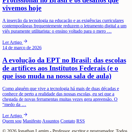
Profissional no Brasil e os desafios que
vivemos hoje
A inserção da tecnologia na educação e as exigências curriculares
contemporâneas frequentemente reduzem o letramento digital a um
viés puramente utilitarista: o ensino voltado para o mero …
arrow_forward
Ler Artigo
14 de março de 2026
A evolução da EPT no Brasil: das escolas
de artífices aos Institutos Federais (e o
que isso muda na nossa sala de aula)
Como alguém que vive a tecnologia há mais de duas décadas e
conhece de perto a realidade das nossas escolas, eu sei que a
chegada de novas ferramentas muitas vezes gera apreensão. O
“medo da …
arrow_forward
Ler Artigo
Quem sou
Manifesto
Assuntos
Contato
RSS
© 2026 Jonathan Lamim - Professor, escritor e programador. Todos