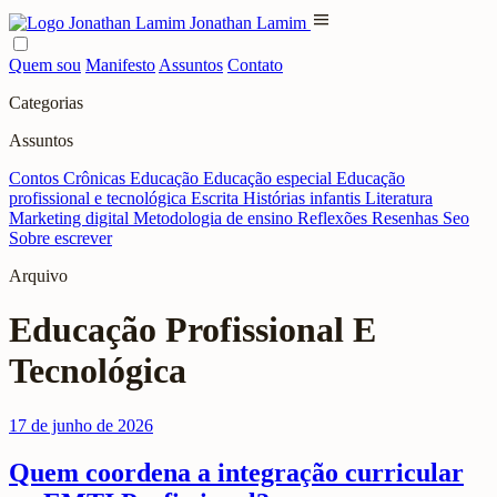
menu
Jonathan Lamim
Quem sou
Manifesto
Assuntos
Contato
Categorias
Assuntos
Contos
Crônicas
Educação
Educação especial
Educação
profissional e tecnológica
Escrita
Histórias infantis
Literatura
Marketing digital
Metodologia de ensino
Reflexões
Resenhas
Seo
Sobre escrever
Arquivo
Educação Profissional E
Tecnológica
17 de junho de 2026
Quem coordena a integração curricular