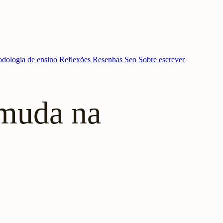
dologia de ensino
Reflexões
Resenhas
Seo
Sobre escrever
 muda na