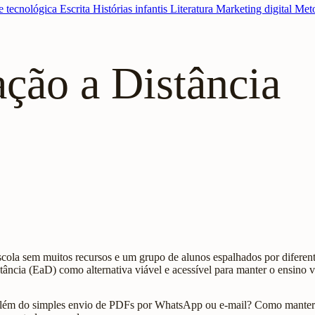
e tecnológica
Escrita
Histórias infantis
Literatura
Marketing digital
Meto
ção a Distância
la sem muitos recursos e um grupo de alunos espalhados por diferentes l
ância (EaD) como alternativa viável e acessível para manter o ensino 
ém do simples envio de PDFs por WhatsApp ou e-mail? Como manter os