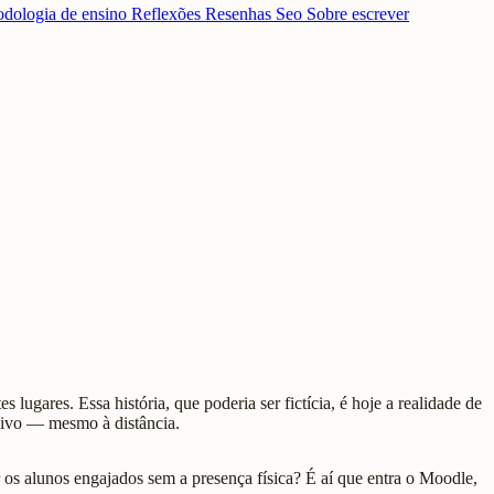
dologia de ensino
Reflexões
Resenhas
Seo
Sobre escrever
ugares. Essa história, que poderia ser fictícia, é hoje a realidade de
vivo — mesmo à distância.
 alunos engajados sem a presença física? É aí que entra o Moodle,