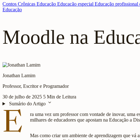
Contos
Crônicas
Educação
Educação especial
Educação profissional 
Educação
Moodle na Educa
Jonathan Lamim
Professor, Escritor e Programador
30 de julho de 2025
5 Min de Leitura
expand_more
Sumário do Artigo
E
ra uma vez um professor com vontade de inovar, uma esco
milhares de educadores que apostam na Educação a Dist
Mas como criar um ambiente de aprendizagem que vá al