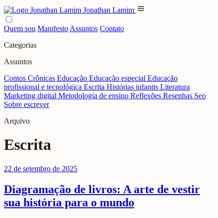
menu
Jonathan Lamim
Quem sou
Manifesto
Assuntos
Contato
Categorias
Assuntos
Contos
Crônicas
Educação
Educação especial
Educação
profissional e tecnológica
Escrita
Histórias infantis
Literatura
Marketing digital
Metodologia de ensino
Reflexões
Resenhas
Seo
Sobre escrever
Arquivo
Escrita
22 de setembro de 2025
Diagramação de livros: A arte de vestir
sua história para o mundo