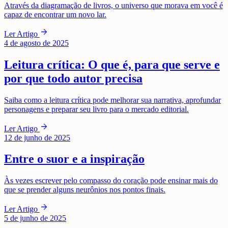
Através da diagramação de livros, o universo que morava em você é
capaz de encontrar um novo lar.
arrow_forward
Ler Artigo
4 de agosto de 2025
Leitura crítica: O que é, para que serve e
por que todo autor precisa
Saiba como a leitura crítica pode melhorar sua narrativa, aprofundar
personagens e preparar seu livro para o mercado editorial.
arrow_forward
Ler Artigo
12 de junho de 2025
Entre o suor e a inspiração
Às vezes escrever pelo compasso do coração pode ensinar mais do
que se prender alguns neurônios nos pontos finais.
arrow_forward
Ler Artigo
5 de junho de 2025