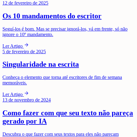
12 de fevereiro de 2025
Os 10 mandamentos do escritor
Seguí-los é bom. Mas se precisar ignorá-los, vá em frente, só não
ignore o 10º mandamento.
arrow_forward
Ler Artigo
5 de fevereiro de 2025
Singularidade na escrita
Conheça o elemento que torna até escritores de fim de semana
memoráveis.
arrow_forward
Ler Artigo
13 de novembro de 2024
Como fazer com que seu texto não pareça
gerado por IA
Descubra o que fazer com seus textos para eles não pareçam