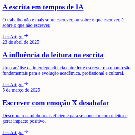
A escrita em tempos de IA
O trabalho não é mais sobre escrever, ou sobre o que escrever, é
sobre o que não escrever.
arrow_forward
Ler Artigo
23 de abril de 2025
A influência da leitura na escrita
Uma análise da interdependência entre ler e escrever e o quanto são
fundamentais para a evolução acadêmica, profissional e cultural.
arrow_forward
Ler Artigo
5 de março de 2025
Escrever com emoção X desabafar
Descubra o caminho mais eficiente para se conectar com o leitor e
gerar impacto positivo.
arrow_forward
Ler Artigo