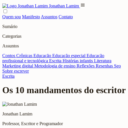
menu
Jonathan Lamim
Quem sou
Manifesto
Assuntos
Contato
Sumário
Categorias
Assuntos
Contos
Crônicas
Educação
Educação especial
Educação
profissional e tecnológica
Escrita
Histórias infantis
Literatura
Marketing digital
Metodologia de ensino
Reflexões
Resenhas
Seo
Sobre escrever
Escrita
Os 10 mandamentos do escritor
Jonathan Lamim
Professor, Escritor e Programador