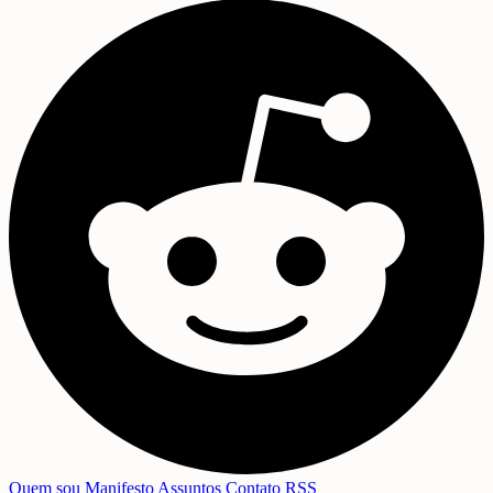
Quem sou
Manifesto
Assuntos
Contato
RSS