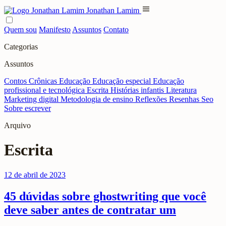
menu
Jonathan Lamim
Quem sou
Manifesto
Assuntos
Contato
Categorias
Assuntos
Contos
Crônicas
Educação
Educação especial
Educação
profissional e tecnológica
Escrita
Histórias infantis
Literatura
Marketing digital
Metodologia de ensino
Reflexões
Resenhas
Seo
Sobre escrever
Arquivo
Escrita
12 de abril de 2023
45 dúvidas sobre ghostwriting que você
deve saber antes de contratar um