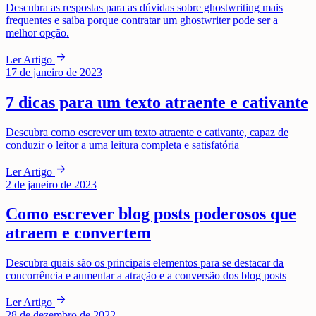
Descubra as respostas para as dúvidas sobre ghostwriting mais
frequentes e saiba porque contratar um ghostwriter pode ser a
melhor opção.
arrow_forward
Ler Artigo
17 de janeiro de 2023
7 dicas para um texto atraente e cativante
Descubra como escrever um texto atraente e cativante, capaz de
conduzir o leitor a uma leitura completa e satisfatória
arrow_forward
Ler Artigo
2 de janeiro de 2023
Como escrever blog posts poderosos que
atraem e convertem
Descubra quais são os principais elementos para se destacar da
concorrência e aumentar a atração e a conversão dos blog posts
arrow_forward
Ler Artigo
28 de dezembro de 2022