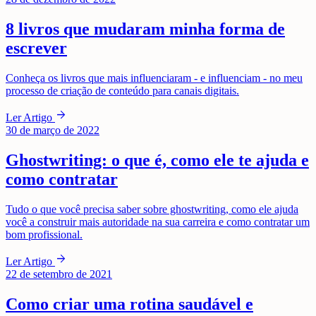
8 livros que mudaram minha forma de
escrever
Conheça os livros que mais influenciaram - e influenciam - no meu
processo de criação de conteúdo para canais digitais.
arrow_forward
Ler Artigo
30 de março de 2022
Ghostwriting: o que é, como ele te ajuda e
como contratar
Tudo o que você precisa saber sobre ghostwriting, como ele ajuda
você a construir mais autoridade na sua carreira e como contratar um
bom profissional.
arrow_forward
Ler Artigo
22 de setembro de 2021
Como criar uma rotina saudável e