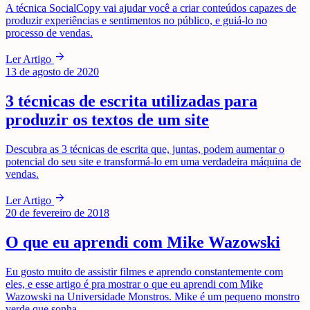
A técnica SocialCopy vai ajudar você a criar conteúdos capazes de
produzir experiências e sentimentos no público, e guiá-lo no
processo de vendas.
arrow_forward
Ler Artigo
13 de agosto de 2020
3 técnicas de escrita utilizadas para
produzir os textos de um site
Descubra as 3 técnicas de escrita que, juntas, podem aumentar o
potencial do seu site e transformá-lo em uma verdadeira máquina de
vendas.
arrow_forward
Ler Artigo
20 de fevereiro de 2018
O que eu aprendi com Mike Wazowski
Eu gosto muito de assistir filmes e aprendo constantemente com
eles, e esse artigo é pra mostrar o que eu aprendi com Mike
Wazowski na Universidade Monstros. Mike é um pequeno monstro
verde que sonha …