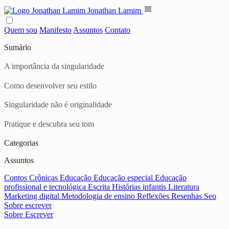
menu
Jonathan Lamim
Quem sou
Manifesto
Assuntos
Contato
Sumário
A importância da singularidade
Como desenvolver seu estilo
Singularidade não é originalidade
Pratique e descubra seu tom
Categorias
Assuntos
Contos
Crônicas
Educação
Educação especial
Educação
profissional e tecnológica
Escrita
Histórias infantis
Literatura
Marketing digital
Metodologia de ensino
Reflexões
Resenhas
Seo
Sobre escrever
Sobre Escrever