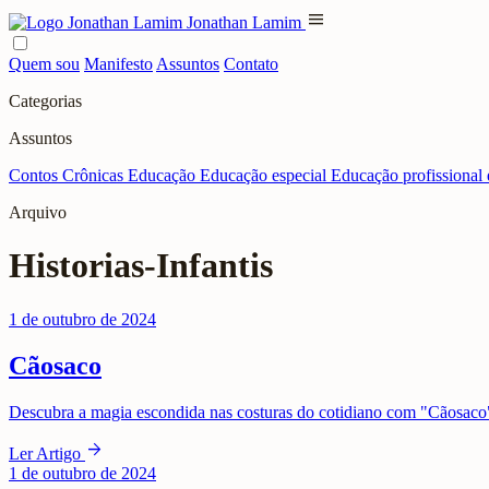
menu
Jonathan Lamim
Quem sou
Manifesto
Assuntos
Contato
Categorias
Assuntos
Contos
Crônicas
Educação
Educação especial
Educação profissional 
Arquivo
Historias-Infantis
1 de outubro de 2024
Cãosaco
Descubra a magia escondida nas costuras do cotidiano com "Cãosaco",
arrow_forward
Ler Artigo
1 de outubro de 2024