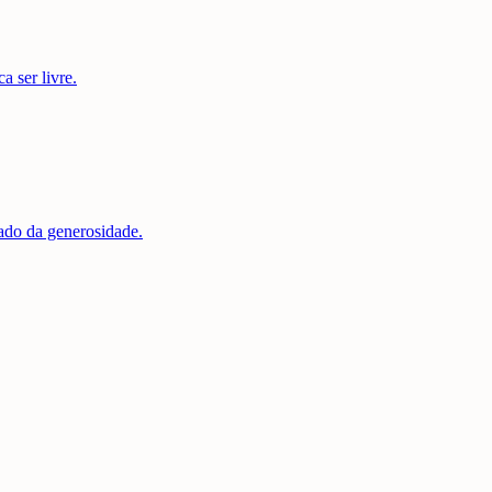
a ser livre.
ado da generosidade.