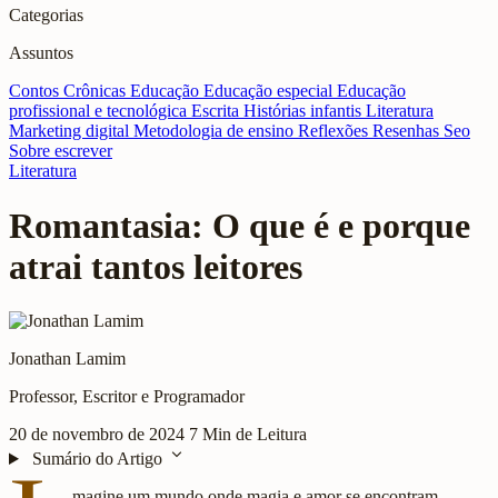
Categorias
Assuntos
Contos
Crônicas
Educação
Educação especial
Educação
profissional e tecnológica
Escrita
Histórias infantis
Literatura
Marketing digital
Metodologia de ensino
Reflexões
Resenhas
Seo
Sobre escrever
Literatura
Romantasia: O que é e porque
atrai tantos leitores
Jonathan Lamim
Professor, Escritor e Programador
20 de novembro de 2024
7 Min de Leitura
expand_more
Sumário do Artigo
magine um mundo onde magia e amor se encontram,