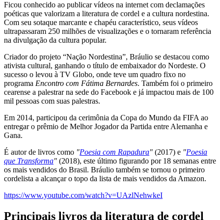
Ficou conhecido ao publicar vídeos na internet com declamações
poéticas que valorizam a literatura de cordel e a cultura nordestina.
Com seu sotaque marcante e chapéu característico, seus vídeos
ultrapassaram 250 milhões de visualizações e o tornaram referência
na divulgação da cultura popular.
Criador do projeto “Nação Nordestina”, Bráulio se destacou como
ativista cultural, ganhando o título de embaixador do Nordeste. O
sucesso o levou à TV Globo, onde teve um quadro fixo no
programa
Encontro com Fátima Bernardes
. Também foi o primeiro
cearense a palestrar na sede do Facebook e já impactou mais de 100
mil pessoas com suas palestras.
Em 2014, participou da cerimônia da Copa do Mundo da FIFA ao
entregar o prêmio de Melhor Jogador da Partida entre Alemanha e
Gana.
É autor de livros como
"
Poesia com Rapadura
"
(2017) e
"
Poesia
que Transforma
"
(2018), este último figurando por 18 semanas entre
os mais vendidos do Brasil. Bráulio também se tornou o primeiro
cordelista a alcançar o topo da lista de mais vendidos da Amazon.
https://www.youtube.com/watch?v=UAzlNehwkeI
Principais livros da literatura de cordel