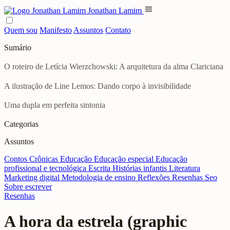
menu
Jonathan Lamim
Quem sou
Manifesto
Assuntos
Contato
Sumário
O roteiro de Letícia Wierzchowski: A arquitetura da alma Clariciana
A ilustração de Line Lemos: Dando corpo à invisibilidade
Uma dupla em perfeita sintonia
Categorias
Assuntos
Contos
Crônicas
Educação
Educação especial
Educação
profissional e tecnológica
Escrita
Histórias infantis
Literatura
Marketing digital
Metodologia de ensino
Reflexões
Resenhas
Seo
Sobre escrever
Resenhas
A hora da estrela (graphic