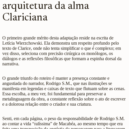
arquitetura da alma
Clariciana
O primeiro grande mérito desta adaptação reside na escrita de
Letícia Wierzchowski. Ela demonstra um respeito profundo pelo
texto de Clarice, onde não tenta simplificar o que é complexo; em
vez disso, seleciona com precisão cirúrgica os monólogos, os
diálogos e as reflexões filosóficas que formam a espinha dorsal da
narrativa.
O grande triunfo do roteiro é manter a presença constante e
angustiada do narrador, Rodrigo S.M., que nas ilustrações se
manifesta em legendas e caixas de texto que flutuam sobre as cenas.
Essa escolha, a meu ver, foi fundamental para preservar a
metalinguagem da obra, a constante reflexão sobre o ato de escrever
e a dolorosa relação entre o criador e sua criatura.
Senti, em cada página, o peso da responsabilidade de Rodrigo S.M.
ao contar a vida “ralíssima” de Macabéa, ao mesmo tempo que era
feita uma transposição da angústia da personagem para a linguagem