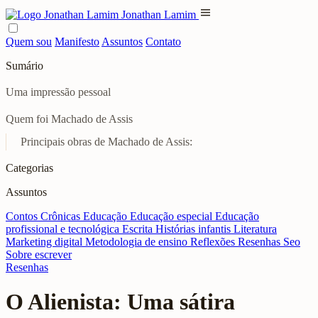
menu
Jonathan Lamim
Quem sou
Manifesto
Assuntos
Contato
Sumário
Uma impressão pessoal
Quem foi Machado de Assis
Principais obras de Machado de Assis:
Categorias
Assuntos
Contos
Crônicas
Educação
Educação especial
Educação
profissional e tecnológica
Escrita
Histórias infantis
Literatura
Marketing digital
Metodologia de ensino
Reflexões
Resenhas
Seo
Sobre escrever
Resenhas
O Alienista: Uma sátira