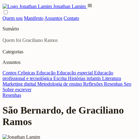
menu
Jonathan Lamim
Quem sou
Manifesto
Assuntos
Contato
Sumário
Quem foi Graciliano Ramos
Categorias
Assuntos
Contos
Crônicas
Educação
Educação especial
Educação
profissional e tecnológica
Escrita
Histórias infantis
Literatura
Marketing digital
Metodologia de ensino
Reflexões
Resenhas
Seo
Sobre escrever
Resenhas
São Bernardo, de Graciliano
Ramos