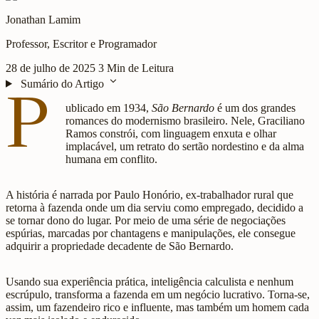
Jonathan Lamim
Professor, Escritor e Programador
28 de julho de 2025
3 Min de Leitura
expand_more
Sumário do Artigo
P
ublicado em 1934,
São Bernardo
é um dos grandes
romances do modernismo brasileiro. Nele, Graciliano
Ramos constrói, com linguagem enxuta e olhar
implacável, um retrato do sertão nordestino e da alma
humana em conflito.
A história é narrada por Paulo Honório, ex-trabalhador rural que
retorna à fazenda onde um dia serviu como empregado, decidido a
se tornar dono do lugar. Por meio de uma série de negociações
espúrias, marcadas por chantagens e manipulações, ele consegue
adquirir a propriedade decadente de São Bernardo.
Usando sua experiência prática, inteligência calculista e nenhum
escrúpulo, transforma a fazenda em um negócio lucrativo. Torna-se,
assim, um fazendeiro rico e influente, mas também um homem cada