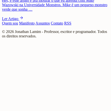
eles, e esse artigo é pra mostrar o que eu aprendi com Mike
Wazowski na Universidade Monstros. Mike é um pequeno monstro
verde que sonha …
arrow_forward
Ler Artigo
Quem sou
Manifesto
Assuntos
Contato
RSS
© 2026 Jonathan Lamim - Professor, escritor e programador. Todos
os direitos reservados.