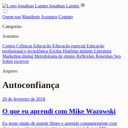
menu
Jonathan Lamim
Quem sou
Manifesto
Assuntos
Contato
Categorias
Assuntos
Contos
Crônicas
Educação
Educação especial
Educação
profissional e tecnológica
Escrita
Histórias infantis
Literatura
Marketing digital
Metodologia de ensino
Reflexões
Resenhas
Seo
Sobre escrever
Arquivo
Autoconfiança
20 de fevereiro de 2018
O que eu aprendi com Mike Wazowski
Eu gosto muito de assistir filmes e aprendo constantemente com