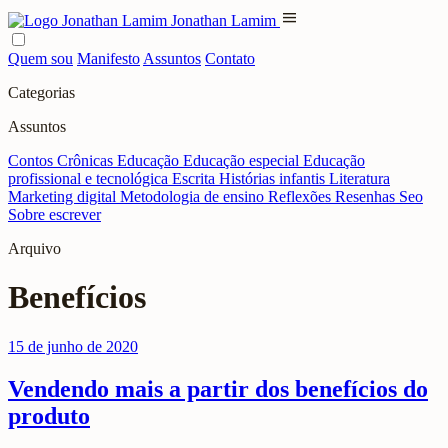
menu
Jonathan Lamim
Quem sou
Manifesto
Assuntos
Contato
Categorias
Assuntos
Contos
Crônicas
Educação
Educação especial
Educação
profissional e tecnológica
Escrita
Histórias infantis
Literatura
Marketing digital
Metodologia de ensino
Reflexões
Resenhas
Seo
Sobre escrever
Arquivo
Benefícios
15 de junho de 2020
Vendendo mais a partir dos benefícios do
produto