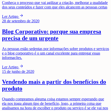
Conheça o processo que vai agilizar a criação, melhorar a qualidade
dos seus conteúdos e fazer com que eles alcancem as pessoas certas
arrow_forward
Ler Artigo
28 de setembro de 2020
Blog Corporativo: porque sua empresa
precisa de um urgente
As pessoas estão sedentas por informações sobre produtos e serviços
e o blog corporativo é o um canal excelente para entregar essas
informações.
arrow_forward
Ler Artigo
15 de junho de 2020
Vendendo mais a partir dos benefícios do
produto
Quando compramos alguma coisa estamos sempre esperando que
ela nos traga algum tipo de benefício, logo, a primeira coisa que
analisamos na hora de escolher o produto ou serviço é se ele vai nos