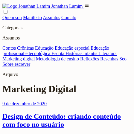
menu
Jonathan Lamim
Quem sou
Manifesto
Assuntos
Contato
Categorias
Assuntos
Contos
Crônicas
Educação
Educação especial
Educação
profissional e tecnológica
Escrita
Histórias infantis
Literatura
Marketing digital
Metodologia de ensino
Reflexões
Resenhas
Seo
Sobre escrever
Arquivo
Marketing Digital
9 de dezembro de 2020
Design de Conteúdo: criando conteúdo
com foco no usuário