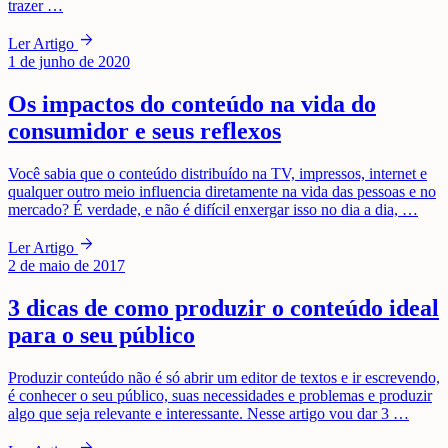
trazer …
arrow_forward
Ler Artigo
1 de junho de 2020
Os impactos do conteúdo na vida do
consumidor e seus reflexos
Você sabia que o conteúdo distribuído na TV, impressos, internet e
qualquer outro meio influencia diretamente na vida das pessoas e no
mercado? É verdade, e não é difícil enxergar isso no dia a dia, …
arrow_forward
Ler Artigo
2 de maio de 2017
3 dicas de como produzir o conteúdo ideal
para o seu público
Produzir conteúdo não é só abrir um editor de textos e ir escrevendo,
é conhecer o seu público, suas necessidades e problemas e produzir
algo que seja relevante e interessante. Nesse artigo vou dar 3 …
arrow_forward