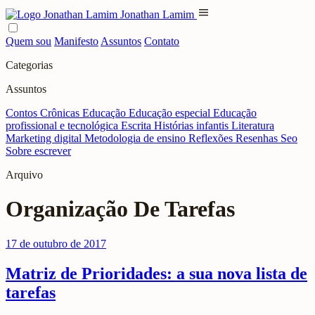
menu
Jonathan Lamim
Quem sou
Manifesto
Assuntos
Contato
Categorias
Assuntos
Contos
Crônicas
Educação
Educação especial
Educação
profissional e tecnológica
Escrita
Histórias infantis
Literatura
Marketing digital
Metodologia de ensino
Reflexões
Resenhas
Seo
Sobre escrever
Arquivo
Organização De Tarefas
17 de outubro de 2017
Matriz de Prioridades: a sua nova lista de
tarefas