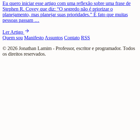
Eu quero iniciar esse artigo com uma reflexão sobre uma frase de
Stephen R. Covey que diz: “O segredo não é priorizar o
planejamento, mas planejar suas prioridades.” É fato que muitas
pessoas passam …
arrow_forward
Ler Artigo
Quem sou
Manifesto
Assuntos
Contato
RSS
© 2026 Jonathan Lamim - Professor, escritor e programador. Todos
os direitos reservados.