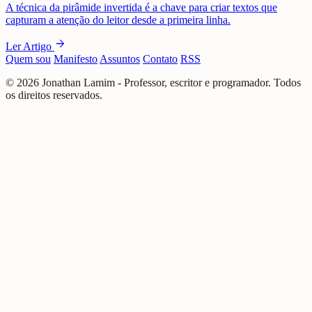
A técnica da pirâmide invertida é a chave para criar textos que
capturam a atenção do leitor desde a primeira linha.
arrow_forward
Ler Artigo
Quem sou
Manifesto
Assuntos
Contato
RSS
© 2026 Jonathan Lamim - Professor, escritor e programador. Todos
os direitos reservados.