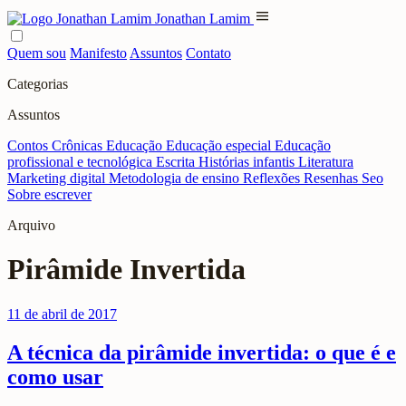
menu
Jonathan Lamim
Quem sou
Manifesto
Assuntos
Contato
Categorias
Assuntos
Contos
Crônicas
Educação
Educação especial
Educação
profissional e tecnológica
Escrita
Histórias infantis
Literatura
Marketing digital
Metodologia de ensino
Reflexões
Resenhas
Seo
Sobre escrever
Arquivo
Pirâmide Invertida
11 de abril de 2017
A técnica da pirâmide invertida: o que é e
como usar