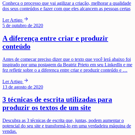
Conheça o processo que vai agilizar a criação, melhorar a qualidade
dos seus conteúdos e fazer com que eles alcancem as pessoas certas
arrow_forward
Ler Artigo
5 de outubro de 2020
A diferença entre criar e produzir
conteúdo
Antes de começar preciso dizer que o texto que você lerá abaixo foi
inspirado por uma postagem da Beatriz Prieto em seu LinkedIn e me
fez refletir sobre o a diferença entre criar e produzir conteúdo e …
arrow_forward
Ler Artigo
13 de agosto de 2020
3 técnicas de escrita utilizadas para
produzir os textos de um site
Descubra as 3 técnicas de escrita que, juntas, podem aumentar o
potencial do seu site e transformá-lo em uma verdadeira máquina de
vendas.