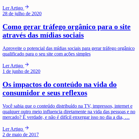
arrow_forward
Ler Artigo
28 de julho de 2020
Como gerar tráfego orgânico para o site
através das mídias sociais
Aproveite o potencial das mídias sociais para gerar tráfego orgânico
qualificado para o seu site com ações simples
arrow_forward
Ler Artigo
1 de junho de 2020
Os impactos do conteúdo na vida do
consumidor e seus reflexos
Você sabia que o conteúdo distribuído na TV, impressos, internet e
qualquer outro meio influencia diretamente na vida das pessoas e no
mercado? É verdade, e não é difícil enxergar isso no dia a dia, …
arrow_forward
Ler Artigo
2 de maio de 2017