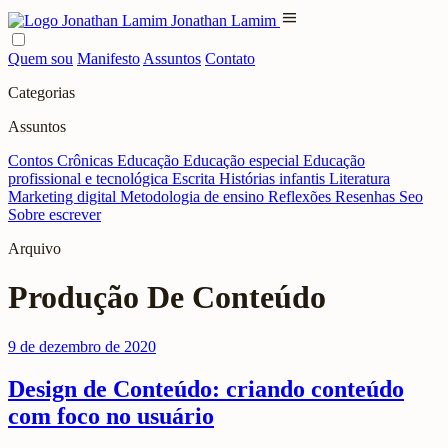
menu
Jonathan Lamim
Quem sou
Manifesto
Assuntos
Contato
Categorias
Assuntos
Contos
Crônicas
Educação
Educação especial
Educação
profissional e tecnológica
Escrita
Histórias infantis
Literatura
Marketing digital
Metodologia de ensino
Reflexões
Resenhas
Seo
Sobre escrever
Arquivo
Produção De Conteúdo
9 de dezembro de 2020
Design de Conteúdo: criando conteúdo
com foco no usuário