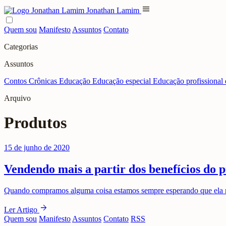
menu
Jonathan Lamim
Quem sou
Manifesto
Assuntos
Contato
Categorias
Assuntos
Contos
Crônicas
Educação
Educação especial
Educação profissional 
Arquivo
Produtos
15 de junho de 2020
Vendendo mais a partir dos benefícios do 
Quando compramos alguma coisa estamos sempre esperando que ela nos 
arrow_forward
Ler Artigo
Quem sou
Manifesto
Assuntos
Contato
RSS