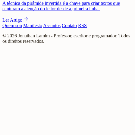
A técnica da pirâmide invertida é a chave para criar textos que
capturam a atenção do leitor desde a primeira linha.
arrow_forward
Ler Artigo
Quem sou
Manifesto
Assuntos
Contato
RSS
© 2026 Jonathan Lamim - Professor, escritor e programador. Todos
os direitos reservados.