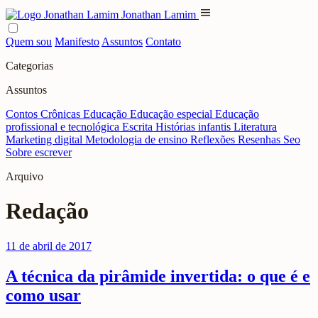
menu
Jonathan Lamim
Quem sou
Manifesto
Assuntos
Contato
Categorias
Assuntos
Contos
Crônicas
Educação
Educação especial
Educação
profissional e tecnológica
Escrita
Histórias infantis
Literatura
Marketing digital
Metodologia de ensino
Reflexões
Resenhas
Seo
Sobre escrever
Arquivo
Redação
11 de abril de 2017
A técnica da pirâmide invertida: o que é e
como usar