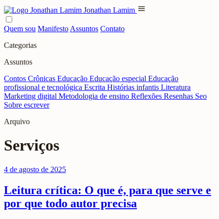
menu
Jonathan Lamim
Quem sou
Manifesto
Assuntos
Contato
Categorias
Assuntos
Contos
Crônicas
Educação
Educação especial
Educação
profissional e tecnológica
Escrita
Histórias infantis
Literatura
Marketing digital
Metodologia de ensino
Reflexões
Resenhas
Seo
Sobre escrever
Arquivo
Serviços
4 de agosto de 2025
Leitura crítica: O que é, para que serve e
por que todo autor precisa