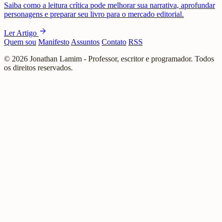
Saiba como a leitura crítica pode melhorar sua narrativa, aprofundar
personagens e preparar seu livro para o mercado editorial.
arrow_forward
Ler Artigo
Quem sou
Manifesto
Assuntos
Contato
RSS
© 2026 Jonathan Lamim - Professor, escritor e programador. Todos
os direitos reservados.