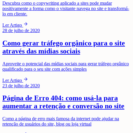
Descubra como o copywriting aplicado a sites pode mudar
positivamente a forma como o visitante navega no site e transformá-
lo em cliente.
arrow_forward
Ler Artigo
28 de julho de 2020
Como gerar tráfego orgânico para o site
através das mídias sociais
Aproveite o potencial das mídias sociais para gerar tráfego orgânico
qualificado para o seu site com ações simples
arrow_forward
Ler Artigo
23 de julho de 2020
Página de Erro 404: como usá-la para
aumentar a retenção e conversão no site
Como a página de erro mais famosa da internet pode ajudar na
retenção de usuários do site, blog ou loja virtual