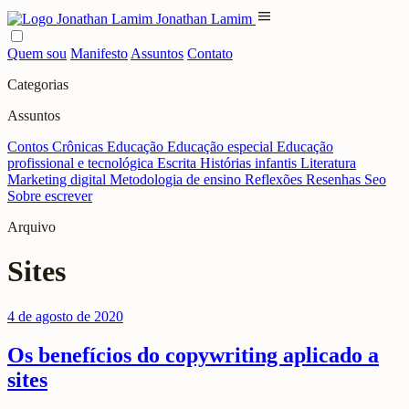
menu
Jonathan Lamim
Quem sou
Manifesto
Assuntos
Contato
Categorias
Assuntos
Contos
Crônicas
Educação
Educação especial
Educação
profissional e tecnológica
Escrita
Histórias infantis
Literatura
Marketing digital
Metodologia de ensino
Reflexões
Resenhas
Seo
Sobre escrever
Arquivo
Sites
4 de agosto de 2020
Os benefícios do copywriting aplicado a
sites