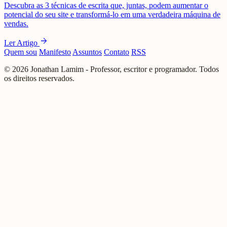
Descubra as 3 técnicas de escrita que, juntas, podem aumentar o
potencial do seu site e transformá-lo em uma verdadeira máquina de
vendas.
arrow_forward
Ler Artigo
Quem sou
Manifesto
Assuntos
Contato
RSS
© 2026 Jonathan Lamim - Professor, escritor e programador. Todos
os direitos reservados.