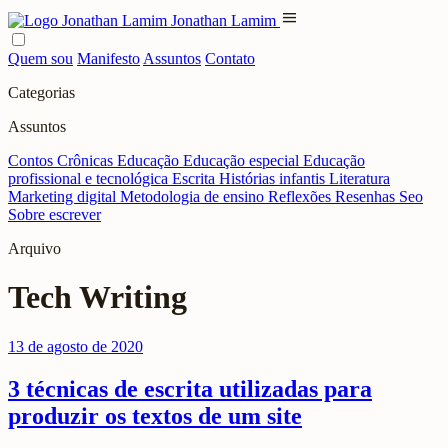
menu
Jonathan Lamim
Quem sou
Manifesto
Assuntos
Contato
Categorias
Assuntos
Contos
Crônicas
Educação
Educação especial
Educação
profissional e tecnológica
Escrita
Histórias infantis
Literatura
Marketing digital
Metodologia de ensino
Reflexões
Resenhas
Seo
Sobre escrever
Arquivo
Tech Writing
13 de agosto de 2020
3 técnicas de escrita utilizadas para
produzir os textos de um site