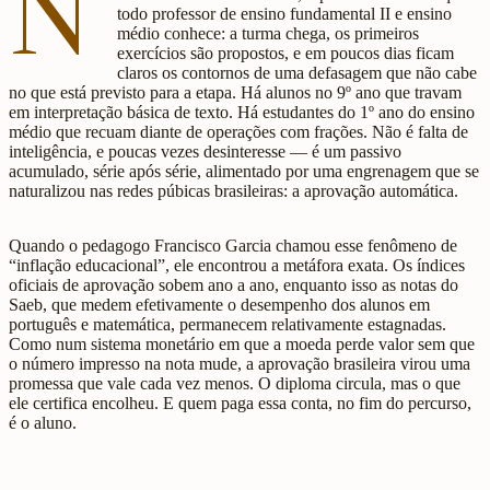
N
todo professor de ensino fundamental II e ensino
médio conhece: a turma chega, os primeiros
exercícios são propostos, e em poucos dias ficam
claros os contornos de uma defasagem que não cabe
no que está previsto para a etapa. Há alunos no 9º ano que travam
em interpretação básica de texto. Há estudantes do 1º ano do ensino
médio que recuam diante de operações com frações. Não é falta de
inteligência, e poucas vezes desinteresse — é um passivo
acumulado, série após série, alimentado por uma engrenagem que se
naturalizou nas redes púbicas brasileiras: a aprovação automática.
Quando o pedagogo Francisco Garcia chamou esse fenômeno de
“inflação educacional”, ele encontrou a metáfora exata. Os índices
oficiais de aprovação sobem ano a ano, enquanto isso as notas do
Saeb, que medem efetivamente o desempenho dos alunos em
português e matemática, permanecem relativamente estagnadas.
Como num sistema monetário em que a moeda perde valor sem que
o número impresso na nota mude, a aprovação brasileira virou uma
promessa que vale cada vez menos. O diploma circula, mas o que
ele certifica encolheu. E quem paga essa conta, no fim do percurso,
é o aluno.