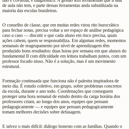
não é covardia, é diagnóstico. A gestão tem ferramentas que a sala
de aula não tem, e parte dessas ferramentas anda subutilizada na
maioria das escolas brasileiras.
O conselho de classe, que em muitas redes virou rito burocrático
para fechar notas, precisa voltar a ser espaço de análise pedagógica
caso a caso — discutir o que cada aluno em risco precisa, quais
ações cabem, quem se responsabiliza. Em algumas redes, momentos
semanais de reagrupamento por nível de aprendizagem têm
produzido bons resultados: duas horas por semana em que alunos do
fundamental II com dificuldade em leitura trabalham juntos, com um
professor focado nisso. Não é a solução, mas é um movimento
estrutural.
Formação continuada que funciona não é palestra inspiradora de
meio dia. É estudo coletivo, em grupo, sobre problemas concretos
da escola, durante o ano todo. Coordenações que conseguem
proteger uma hora semanal de estudo dentro da carga horária dos
professores criam, ao longo dos anos, equipes que pensam
pedagogicamente — e equipes que pensam pedagogicamente
tomam melhores decisões sobre defasagem.
E talvez o mais difícil: diálogo honesto com as famílias. Quando o