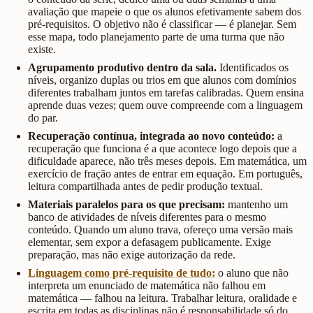
avaliação que mapeie o que os alunos efetivamente sabem dos
pré-requisitos. O objetivo não é classificar — é planejar. Sem
esse mapa, todo planejamento parte de uma turma que não
existe.
Agrupamento produtivo dentro da sala.
Identificados os
níveis, organizo duplas ou trios em que alunos com domínios
diferentes trabalham juntos em tarefas calibradas. Quem ensina
aprende duas vezes; quem ouve compreende com a linguagem
do par.
Recuperação contínua, integrada ao novo conteúdo:
a
recuperação que funciona é a que acontece logo depois que a
dificuldade aparece, não três meses depois. Em matemática, um
exercício de fração antes de entrar em equação. Em português,
leitura compartilhada antes de pedir produção textual.
Materiais paralelos para os que precisam:
mantenho um
banco de atividades de níveis diferentes para o mesmo
conteúdo. Quando um aluno trava, ofereço uma versão mais
elementar, sem expor a defasagem publicamente. Exige
preparação, mas não exige autorização da rede.
Linguagem como pré-requisito de tudo:
o aluno que não
interpreta um enunciado de matemática não falhou em
matemática — falhou na leitura. Trabalhar leitura, oralidade e
escrita em todas as disciplinas não é responsabilidade só do