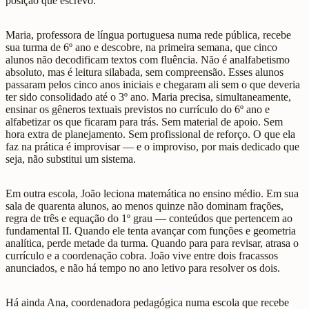
posição que escrevo.
Maria, professora de língua portuguesa numa rede pública, recebe
sua turma de 6º ano e descobre, na primeira semana, que cinco
alunos não decodificam textos com fluência. Não é analfabetismo
absoluto, mas é leitura silabada, sem compreensão. Esses alunos
passaram pelos cinco anos iniciais e chegaram ali sem o que deveria
ter sido consolidado até o 3º ano. Maria precisa, simultaneamente,
ensinar os gêneros textuais previstos no currículo do 6º ano e
alfabetizar os que ficaram para trás. Sem material de apoio. Sem
hora extra de planejamento. Sem profissional de reforço. O que ela
faz na prática é improvisar — e o improviso, por mais dedicado que
seja, não substitui um sistema.
Em outra escola, João leciona matemática no ensino médio. Em sua
sala de quarenta alunos, ao menos quinze não dominam frações,
regra de três e equação do 1º grau — conteúdos que pertencem ao
fundamental II. Quando ele tenta avançar com funções e geometria
analítica, perde metade da turma. Quando para para revisar, atrasa o
currículo e a coordenação cobra. João vive entre dois fracassos
anunciados, e não há tempo no ano letivo para resolver os dois.
Há ainda Ana, coordenadora pedagógica numa escola que recebe