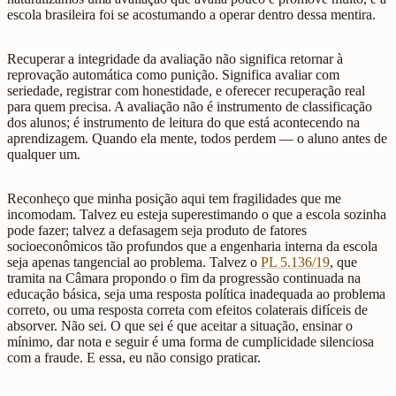
escola brasileira foi se acostumando a operar dentro dessa mentira.
Recuperar a integridade da avaliação não significa retornar à
reprovação automática como punição. Significa avaliar com
seriedade, registrar com honestidade, e oferecer recuperação real
para quem precisa. A avaliação não é instrumento de classificação
dos alunos; é instrumento de leitura do que está acontecendo na
aprendizagem. Quando ela mente, todos perdem — o aluno antes de
qualquer um.
Reconheço que minha posição aqui tem fragilidades que me
incomodam. Talvez eu esteja superestimando o que a escola sozinha
pode fazer; talvez a defasagem seja produto de fatores
socioeconômicos tão profundos que a engenharia interna da escola
seja apenas tangencial ao problema. Talvez o
PL 5.136/19
, que
tramita na Câmara propondo o fim da progressão continuada na
educação básica, seja uma resposta política inadequada ao problema
correto, ou uma resposta correta com efeitos colaterais difíceis de
absorver. Não sei. O que sei é que aceitar a situação, ensinar o
mínimo, dar nota e seguir é uma forma de cumplicidade silenciosa
com a fraude. E essa, eu não consigo praticar.