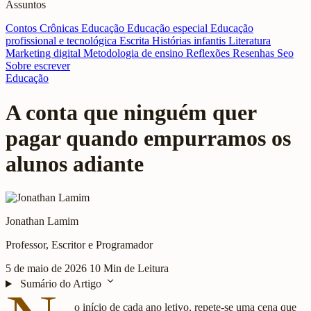
Assuntos
Contos
Crônicas
Educação
Educação especial
Educação
profissional e tecnológica
Escrita
Histórias infantis
Literatura
Marketing digital
Metodologia de ensino
Reflexões
Resenhas
Seo
Sobre escrever
Educação
A conta que ninguém quer
pagar quando empurramos os
alunos adiante
Jonathan Lamim
Professor, Escritor e Programador
5 de maio de 2026
10 Min de Leitura
expand_more
Sumário do Artigo
o início de cada ano letivo, repete-se uma cena que