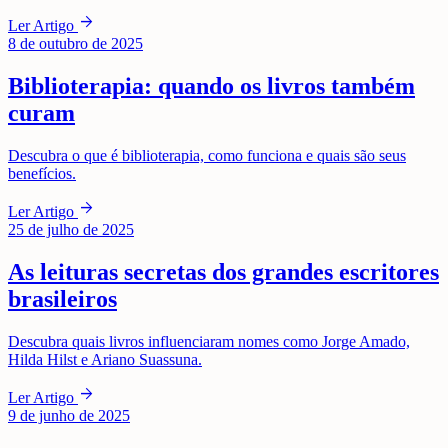
arrow_forward
Ler Artigo
8 de outubro de 2025
Biblioterapia: quando os livros também
curam
Descubra o que é biblioterapia, como funciona e quais são seus
benefícios.
arrow_forward
Ler Artigo
25 de julho de 2025
As leituras secretas dos grandes escritores
brasileiros
Descubra quais livros influenciaram nomes como Jorge Amado,
Hilda Hilst e Ariano Suassuna.
arrow_forward
Ler Artigo
9 de junho de 2025