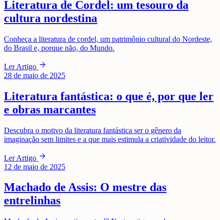
Literatura de Cordel: um tesouro da
cultura nordestina
Conheça a literatura de cordel, um patrimônio cultural do Nordeste,
do Brasil e, porque não, do Mundo.
arrow_forward
Ler Artigo
28 de maio de 2025
Literatura fantástica: o que é, por que ler
e obras marcantes
Descubra o motivo da literatura fantástica ser o gênero da
imaginação sem limites e a que mais estimula a criatividade do leitor.
arrow_forward
Ler Artigo
12 de maio de 2025
Machado de Assis: O mestre das
entrelinhas