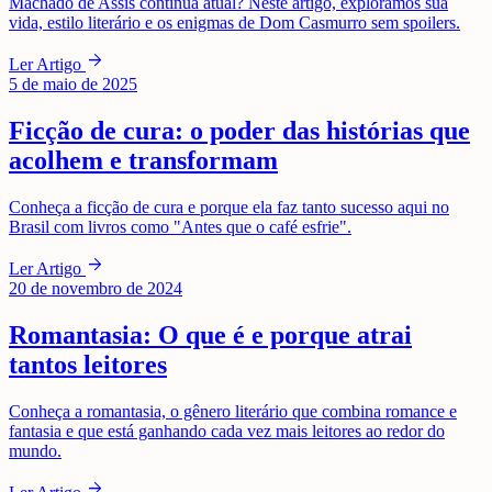
Machado de Assis continua atual? Neste artigo, exploramos sua
vida, estilo literário e os enigmas de Dom Casmurro sem spoilers.
arrow_forward
Ler Artigo
5 de maio de 2025
Ficção de cura: o poder das histórias que
acolhem e transformam
Conheça a ficção de cura e porque ela faz tanto sucesso aqui no
Brasil com livros como "Antes que o café esfrie".
arrow_forward
Ler Artigo
20 de novembro de 2024
Romantasia: O que é e porque atrai
tantos leitores
Conheça a romantasia, o gênero literário que combina romance e
fantasia e que está ganhando cada vez mais leitores ao redor do
mundo.
arrow_forward