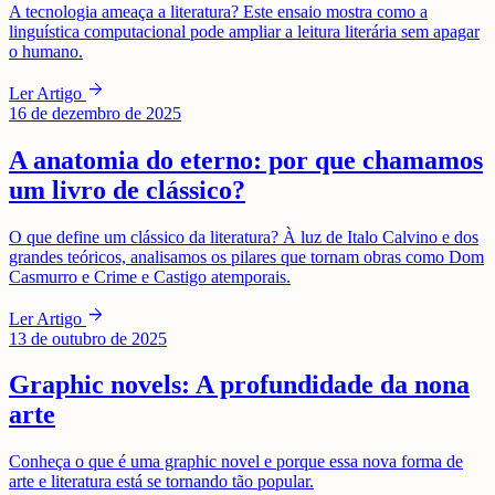
A tecnologia ameaça a literatura? Este ensaio mostra como a
linguística computacional pode ampliar a leitura literária sem apagar
o humano.
arrow_forward
Ler Artigo
16 de dezembro de 2025
A anatomia do eterno: por que chamamos
um livro de clássico?
O que define um clássico da literatura? À luz de Italo Calvino e dos
grandes teóricos, analisamos os pilares que tornam obras como Dom
Casmurro e Crime e Castigo atemporais.
arrow_forward
Ler Artigo
13 de outubro de 2025
Graphic novels: A profundidade da nona
arte
Conheça o que é uma graphic novel e porque essa nova forma de
arte e literatura está se tornando tão popular.