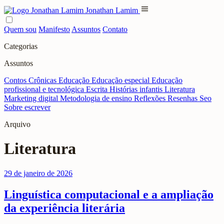
menu
Jonathan Lamim
Quem sou
Manifesto
Assuntos
Contato
Categorias
Assuntos
Contos
Crônicas
Educação
Educação especial
Educação
profissional e tecnológica
Escrita
Histórias infantis
Literatura
Marketing digital
Metodologia de ensino
Reflexões
Resenhas
Seo
Sobre escrever
Arquivo
Literatura
29 de janeiro de 2026
Linguística computacional e a ampliação
da experiência literária