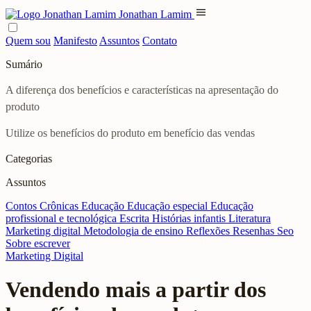
menu
Jonathan Lamim
Quem sou
Manifesto
Assuntos
Contato
Sumário
A diferença dos benefícios e características na apresentação do
produto
Utilize os benefícios do produto em benefício das vendas
Categorias
Assuntos
Contos
Crônicas
Educação
Educação especial
Educação
profissional e tecnológica
Escrita
Histórias infantis
Literatura
Marketing digital
Metodologia de ensino
Reflexões
Resenhas
Seo
Sobre escrever
Marketing Digital
Vendendo mais a partir dos