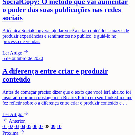
SocialCopy: O método que vai aumentar
o poder das suas publicações nas redes
sociais
A técnica SocialCopy vai ajudar você a criar conteúdos capazes de
produzir experiências e sentimentos no público, e guiá-lo no
processo de vendas.
arrow_forward
Ler Artigo
5 de outubro de 2020
A diferença entre criar e produzir
conteúdo
Antes de começar preciso dizer que o texto que você lerá abaixo foi
inspirado por uma postagem da Beatriz Prieto em seu LinkedIn e me
fez refletir sobre o a diferença entre criar e produzir conteúdo e …
arrow_forward
Ler Artigo
arrow_back
Anterior
01
02
03
04
05
06
07
08
09
10
arrow_forward
Próxima