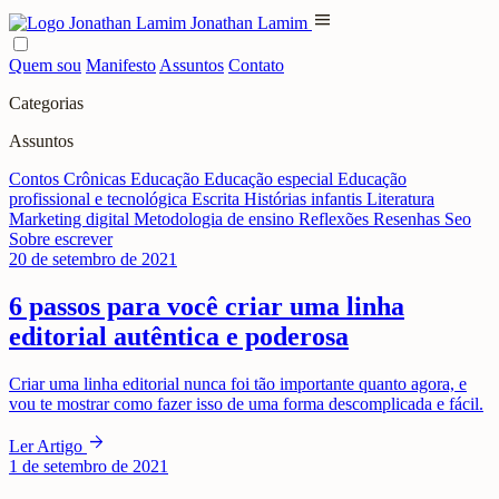
menu
Jonathan Lamim
Quem sou
Manifesto
Assuntos
Contato
Categorias
Assuntos
Contos
Crônicas
Educação
Educação especial
Educação
profissional e tecnológica
Escrita
Histórias infantis
Literatura
Marketing digital
Metodologia de ensino
Reflexões
Resenhas
Seo
Sobre escrever
20 de setembro de 2021
6 passos para você criar uma linha
editorial autêntica e poderosa
Criar uma linha editorial nunca foi tão importante quanto agora, e
vou te mostrar como fazer isso de uma forma descomplicada e fácil.
arrow_forward
Ler Artigo
1 de setembro de 2021