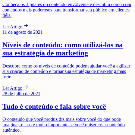
Conheça os 3 pilares do conteúdo envolvente e descubra como criar
conteúdos mais poderosos para transformar seu público em clientes
fiéis.
arrow_forward
Ler Artigo
11 de agosto de 2021
Níveis de conteúdo: como utilizá-los na
sua estratégia de marketing
Descubra como os níveis de conteúdo podem ajudar você a agilizar
sua criação de conteúdo e tornar sua estratégia de marketing mais
forte.
arrow_forward
Ler Artigo
28 de julho de 2021
Tudo é conteúdo e fala sobre você
O conteúdo que você produz diz mais sobre você do que pode
imaginar, e isso é muito importante se você quiser criar conteúdo
autêntico.