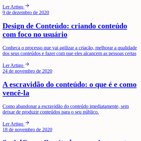
arrow_forward
Ler Artigo
9 de dezembro de 2020
Design de Conteúdo: criando conteúdo
com foco no usuário
Conheça o processo que vai agilizar a criação, melhorar a qualidade
dos seus conteúdos e fazer com que eles alcancem as pessoas certas
arrow_forward
Ler Artigo
24 de novembro de 2020
A escravidão do conteúdo: o que é e como
vencê-la
Como abandonar a escravidão do conteúdo imediatamente, sem
deixar de produzir conteúdos para o seu público.
arrow_forward
Ler Artigo
18 de novembro de 2020